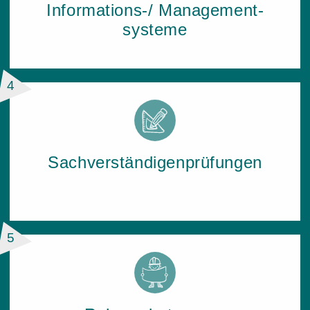
In­for­ma­ti­ons-/ Ma­nage­ment­
sys­te­me
4
Sach­ver­stän­di­gen­prü­fun­gen
5