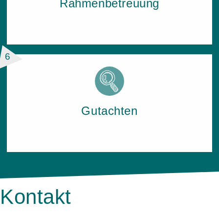
Rah­men­be­treu­ung
6
Gut­ach­ten
Kontakt