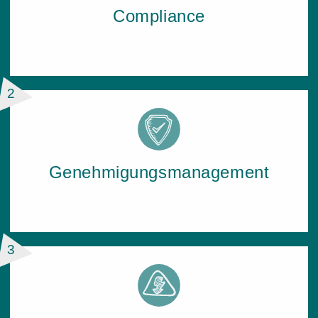
Com­pli­an­ce
2
Ge­neh­mi­gungs­ma­nage­ment
3